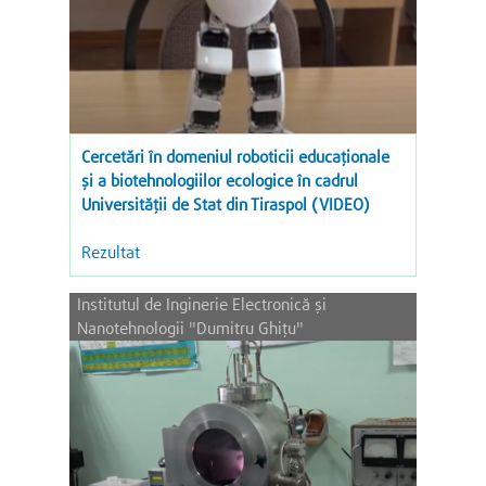
Cercetări în domeniul roboticii educaționale
și a biotehnologiilor ecologice în cadrul
Universității de Stat din Tiraspol (VIDEO)
Rezultat
Institutul de Inginerie Electronică şi
Nanotehnologii "Dumitru Ghiţu"