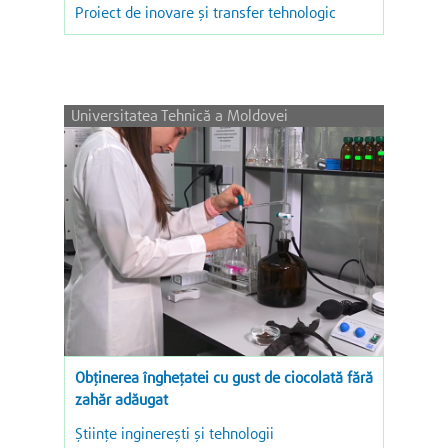
Proiect de inovare și transfer tehnologic
Universitatea Tehnică a Moldovei
Obținerea îngheţatei cu gust de ciocolată fără
zahăr adăugat
Ştiinţe inginereşti şi tehnologii