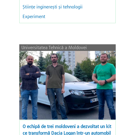
Ştiinţe inginereşti şi tehnologii
Experiment
Universitatea Tehnică a Moldovei
O echipă de trei moldoveni a dezvoltat un kit
ce transformă Dacia Logan într-un automobil