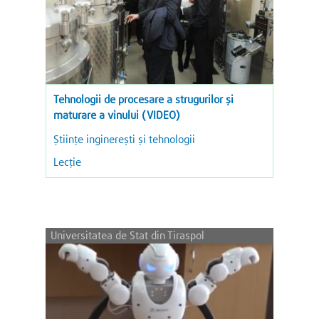
Tehnologii de procesare a strugurilor şi
maturare a vinului (VIDEO)
Ştiinţe inginereşti şi tehnologii
Lecție
Universitatea de Stat din Tiraspol