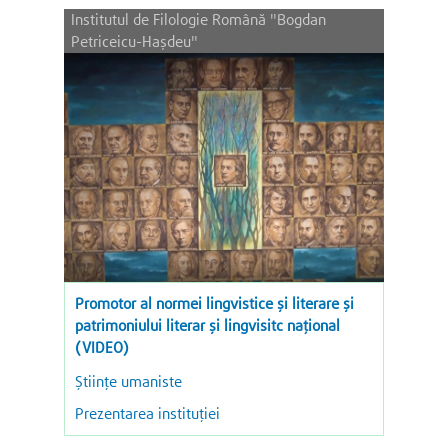
Institutul de Filologie Română "Bogdan
Petriceicu-Hașdeu"
Promotor al normei lingvistice și literare și
patrimoniului literar și lingvisitc național
(VIDEO)
Ştiinţe umaniste
Prezentarea instituției