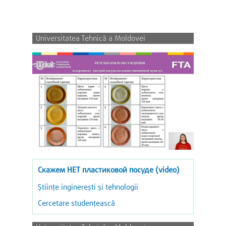
Universitatea Tehnică a Moldovei
Скажем НЕТ пластиковой посуде (video)
Ştiinţe inginereşti şi tehnologii
Cercetare studențească