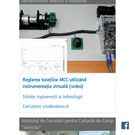
Universitatea Tehnică a Moldovei
Reglarea turațiilor MCC utilizând
instrumentația virtuală (video)
Ştiinţe inginereşti şi tehnologii
Cercetare studențească
Institutul de Cercetări pentru Culturile de Câmp
"Selecția"