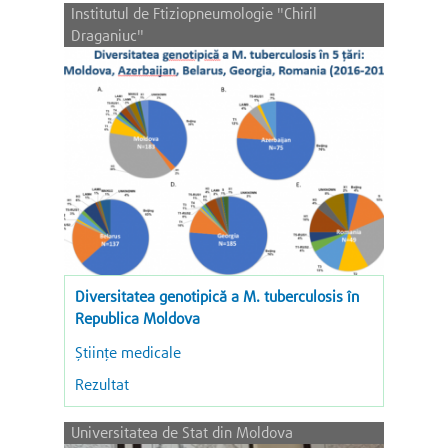
Institutul de Ftiziopneumologie "Chiril
Draganiuc"
Diversitatea genotipică a M. tuberculosis în
Republica Moldova
Științe medicale
Rezultat
Universitatea de Stat din Moldova