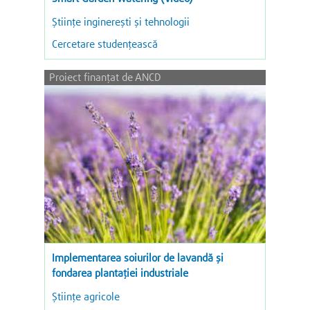
Ştiinţe inginereşti şi tehnologii
Cercetare studențească
Proiect finanțat de ANCD
Implementarea soiurilor de lavandă și
fondarea plantației industriale
Ştiinţe agricole