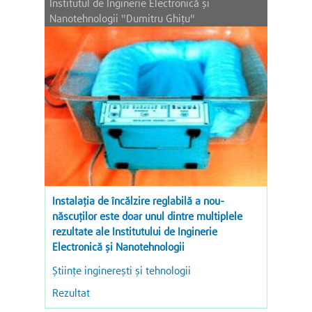
Institutul de Inginerie Electronică şi
Nanotehnologii "Dumitru Ghiţu"
Instalația de încălzire reglabilă a nou-
născuților este doar unul dintre multiplele
rezultate ale Institutului de Inginerie
Electronică și Nanotehnologii
Ştiinţe inginereşti şi tehnologii
Rezultat