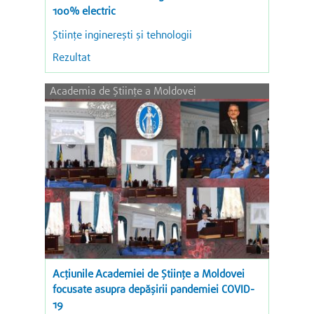
100% electric
Ştiinţe inginereşti şi tehnologii
Rezultat
Academia de Științe a Moldovei
Acțiunile Academiei de Științe a Moldovei
focusate asupra depășirii pandemiei COVID-
19