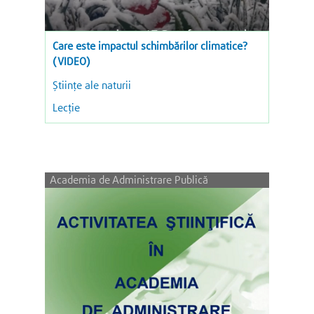
Care este impactul schimbărilor climatice?
(VIDEO)
Științe ale naturii
Lecție
Academia de Administrare Publică