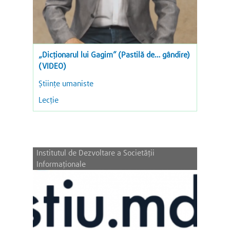
„Dicționarul lui Gagim” (Pastilă de… gândire)
(VIDEO)
Ştiinţe umaniste
Lecție
Institutul de Dezvoltare a Societății
Informaționale