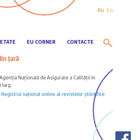
Ro
En
IETATE
EU CORNER
CONTACTE
din țară
Agenția Națională de Asigurare a Calității în
ui larg.
ă
Registrul naţional online al revistelor ştiinţifice