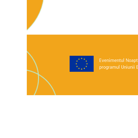
Evenimentul Noapte
programul Uniunii 