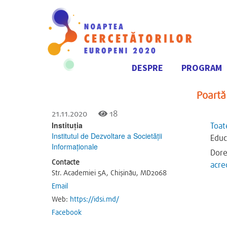
DESPRE
PROGRAM
Navigare
principală
Poartă 
21.11.2020
18
Instituția
Toat
Institutul de Dezvoltare a Societății
Educ
Informaționale
Dore
Contacte
acre
Str. Academiei 5A, Chișinău, MD2068
Email
Web:
https://idsi.md/
Facebook