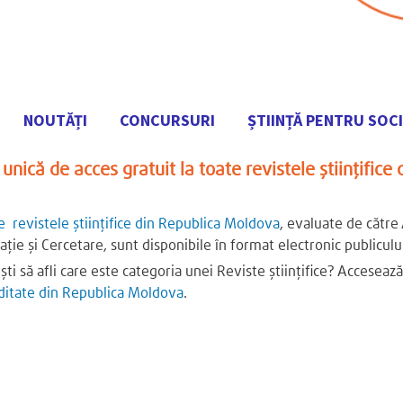
NOUTĂȚI
CONCURSURI
ȘTIINȚĂ PENTRU SOC
Mergi
unică de acces gratuit la toate revistele științifice 
la
conţinutul
principal
e revistele științifice din Republica Moldova
, evaluate de către 
ație și Cercetare, sunt disponibile în format electronic publicul
ști să afli care este categoria unei Reviste științifice? Acceseaz
ditate din Republica Moldova
.