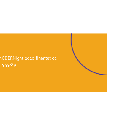
i MODERNight-2020 finanțat de
r. 955289