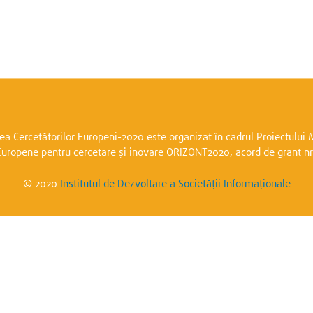
a Cercetătorilor Europeni-2020 este organizat în cadrul Proiectulu
Europene pentru cercetare și inovare ORIZONT2020, acord de grant n
© 2020
Institutul de Dezvoltare a Societății Informaționale