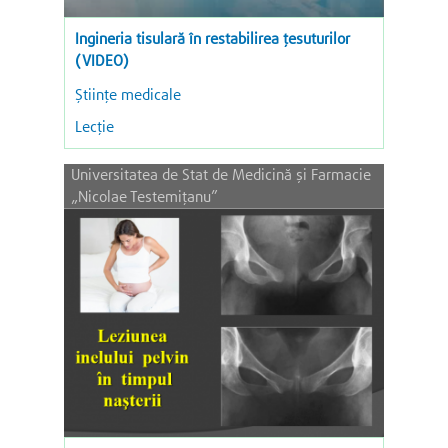
Ingineria tisulară în restabilirea țesuturilor
(VIDEO)
Științe medicale
Lecție
Universitatea de Stat de Medicină și Farmacie
„Nicolae Testemițanu”