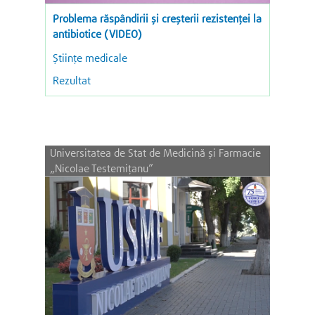
Problema răspândirii și creșterii rezistenței la
antibiotice (VIDEO)
Științe medicale
Rezultat
Universitatea de Stat de Medicină și Farmacie
„Nicolae Testemițanu”