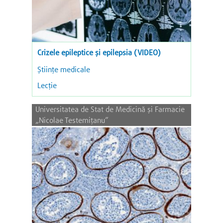
Crizele epileptice și epilepsia (VIDEO)
Științe medicale
Lecție
Universitatea de Stat de Medicină și Farmacie
„Nicolae Testemițanu”