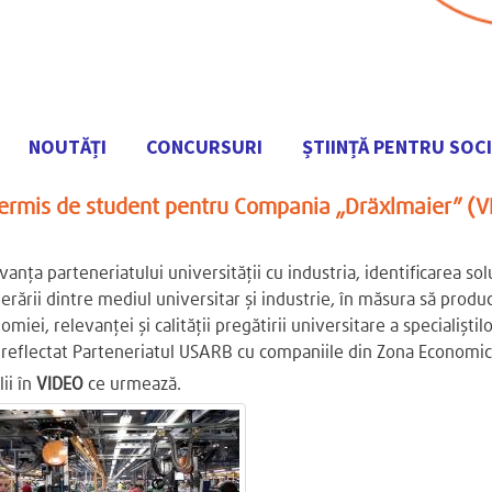
NOUTĂȚI
CONCURSURI
ȘTIINȚĂ PENTRU SOC
Mergi
ermis de student pentru Compania „Dräxlmaier” (V
la
conţinutul
principal
anța parteneriatului universității cu industria, identificarea solu
erării dintre mediul universitar și industrie, în măsura să produ
miei, relevanței și calității pregătirii universitare a specialiști
 reflectat Parteneriatul USARB cu companiile din Zona Economică
ii în
VIDEO
ce urmează.