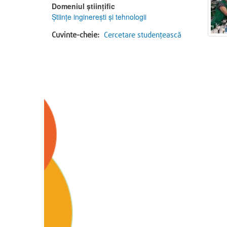
Domeniul științific
Ştiinţe inginereşti şi tehnologii
Cuvinte-cheie:
Cercetare studențească