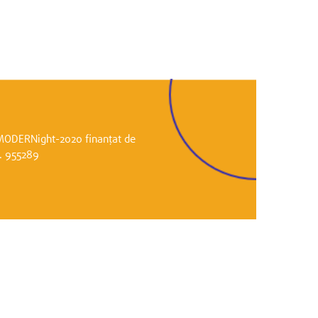
i MODERNight-2020 finanțat de
r. 955289