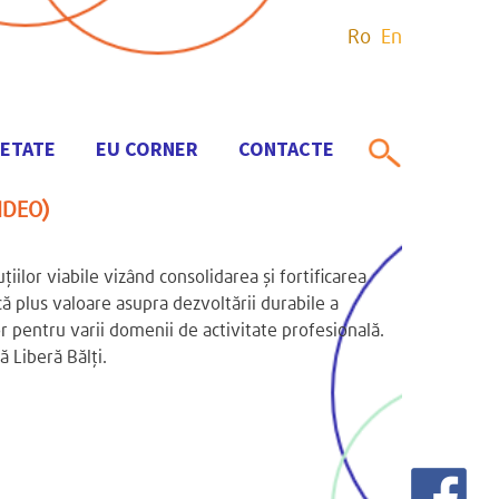
Ro
En
IETATE
EU CORNER
CONTACTE
IDEO)
ţiilor viabile vizând consolidarea şi fortificarea
că plus valoare asupra dezvoltării durabile a
lor pentru varii domenii de activitate profesională.
 Liberă Bălți.