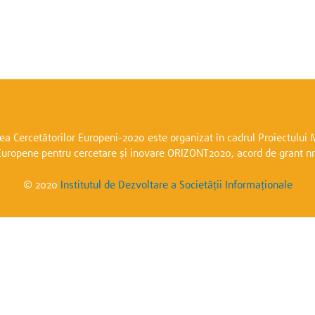
a Cercetătorilor Europeni-2020 este organizat în cadrul Proiectulu
Europene pentru cercetare și inovare ORIZONT2020, acord de grant n
© 2020
Institutul de Dezvoltare a Societății Informaționale