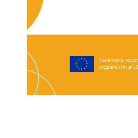
Evenimentul Noapte
programul Uniunii 