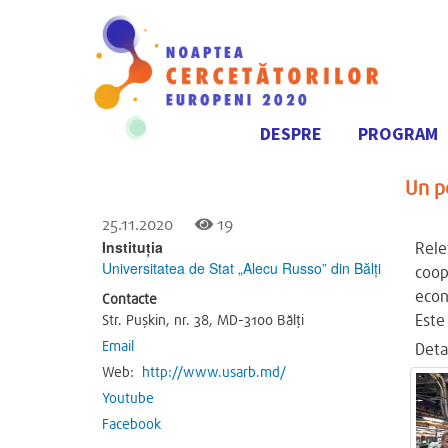
DESPRE
PROGRAM
Navigare
principală
Un p
25.11.2020
19
Instituția
Relev
Universitatea de Stat „Alecu Russo” din Bălţi
coop
econo
Contacte
Este
Str. Pușkin, nr. 38, MD-3100 Bălți
Email
Detal
Web:
http://www.usarb.md/
Youtube
Facebook