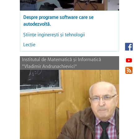
Despre programe software care se
autodezvoltă.
Ştiinţe inginereşti şi tehnologii
Lecție
Institutul de Matematică şi Informatică
"Vladimir Andrunachievici"