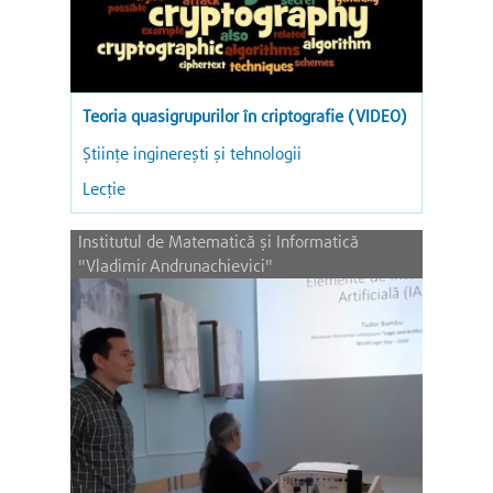
Teoria quasigrupurilor în criptografie (VIDEO)
Ştiinţe inginereşti şi tehnologii
Lecție
Institutul de Matematică şi Informatică
"Vladimir Andrunachievici"