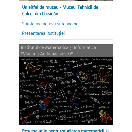
Un altfel de muzeu - Muzeul Tehnicii de
Calcul din Chișinău
Ştiinţe inginereşti şi tehnologii
Prezentarea instituției
Institutul de Matematică şi Informatică
"Vladimir Andrunachievici"
Resurse utile pentru studierea matematicii și