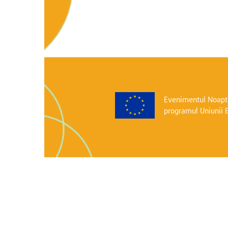
Evenimentul Noapte
programul Uniunii 