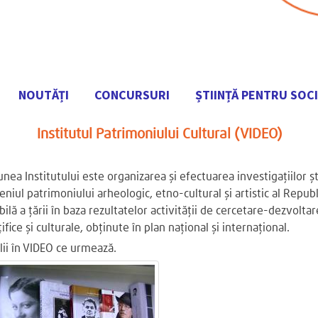
NOUTĂȚI
CONCURSURI
ȘTIINȚĂ PENTRU SOC
Mergi
Institutul Patrimoniului Cultural (VIDEO)
la
conţinutul
principal
unea Institutului este organizarea şi efectuarea investigaţiilor şt
niul patrimoniului arheologic, etno-cultural şi artistic al Repu
bilă a ţării în baza rezultatelor activităţii de cercetare-dezvolt
ţifice şi culturale, obţinute în plan naţional şi internaţional.
lii în VIDEO ce urmează.