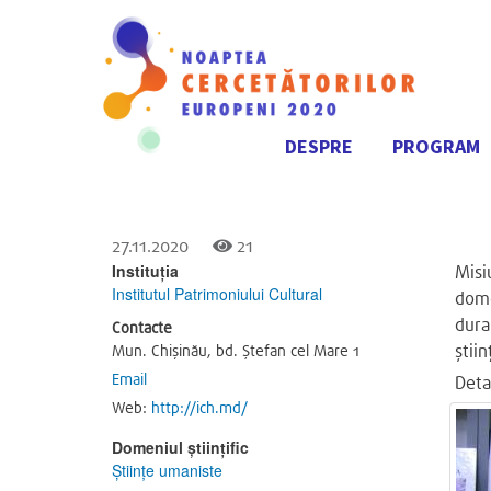
DESPRE
PROGRAM
Navigare
principală
27.11.2020
21
Instituția
Misi
Institutul Patrimoniului Cultural
dome
dura
Contacte
ştiin
Mun. Chişinău, bd. Ştefan cel Mare 1
Email
Deta
Web:
http://ich.md/
Domeniul științific
Ştiinţe umaniste