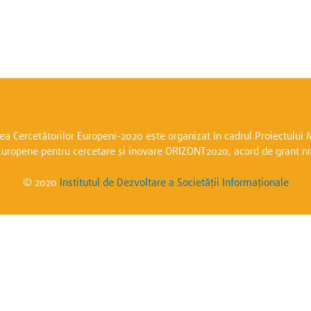
a Cercetătorilor Europeni-2020 este organizat în cadrul Proiectulu
Europene pentru cercetare și inovare ORIZONT2020, acord de grant n
© 2020
Institutul de Dezvoltare a Societății Informaționale