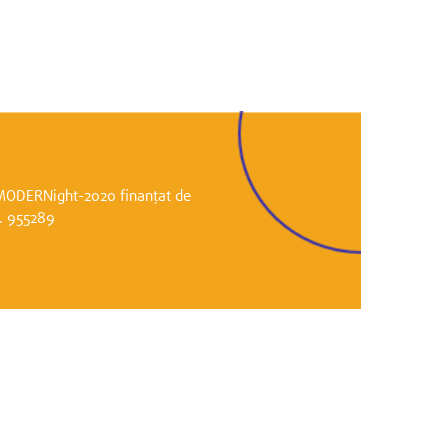
i MODERNight-2020 finanțat de
r. 955289