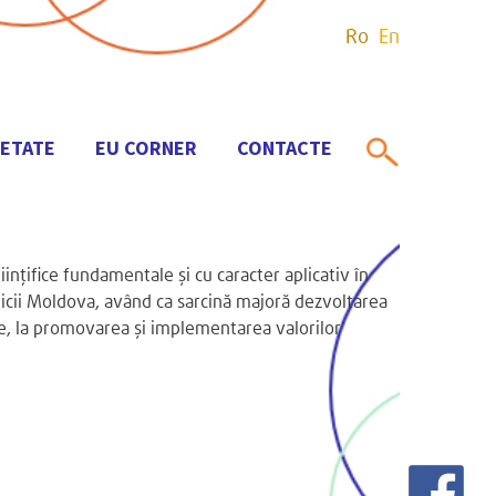
Ro
En
IETATE
EU CORNER
CONTACTE
iinţifice fundamentale şi cu caracter aplicativ în
blicii Moldova, având ca sarcină majoră dezvoltarea
are, la promovarea şi implementarea valorilor