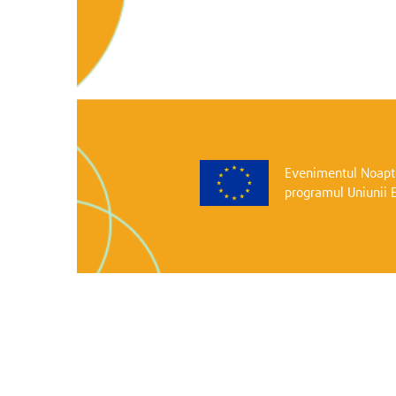
Evenimentul Noapte
programul Uniunii 