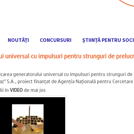
NOUTĂȚI
CONCURSURI
ȘTIINȚĂ PENTRU SOC
Mergi
i universal cu impulsuri pentru strunguri de prelucr
la
conţinutul
principal
icarea generatorului universal cu impulsuri pentru strunguri de p
az” S.A., proiect finanțat de Agenția Națională pentru Cercetare
ii în
VIDEO
de mai jos