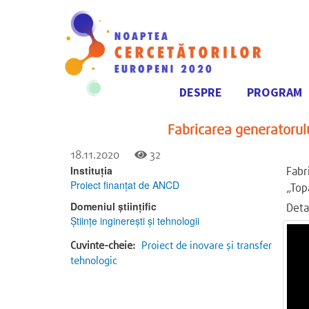
DESPRE
PROGRAM
Navigare
principală
Fabricarea generatorulu
18.11.2020
32
Instituția
Fabr
Proiect finanțat de ANCD
„Top
Domeniul științific
Detal
Ştiinţe inginereşti şi tehnologii
Cuvinte-cheie:
Proiect de inovare și transfer
tehnologic