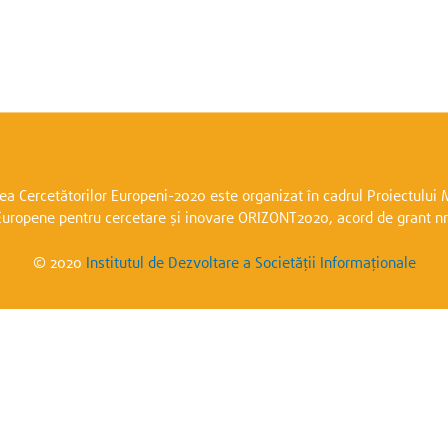
a Cercetătorilor Europeni-2020 este organizat în cadrul Proiectulu
Europene pentru cercetare și inovare ORIZONT2020, acord de grant n
© 2020
Institutul de Dezvoltare a Societății Informaționale