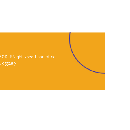
i MODERNight-2020 finanțat de
r. 955289