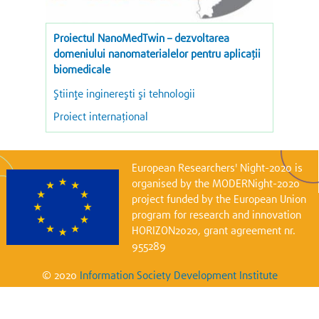
Proiectul NanoMedTwin – dezvoltarea
domeniului nanomaterialelor pentru aplicații
biomedicale
Ştiinţe inginereşti şi tehnologii
Proiect internațional
European Researchers' Night-2020 is
organised by the MODERNight-2020
project funded by the European Union
program for research and innovation
HORIZON2020, grant agreement nr.
955289
© 2020
Information Society Development Institute