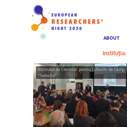
ABOUT
Navigare
principală
Instituția
Institutul de Cercetări pentru Culturile de Câmp
"Selecția"