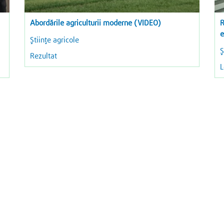
Abordările agriculturii moderne (VIDEO)
R
e
Ştiinţe agricole
Ş
Rezultat
L