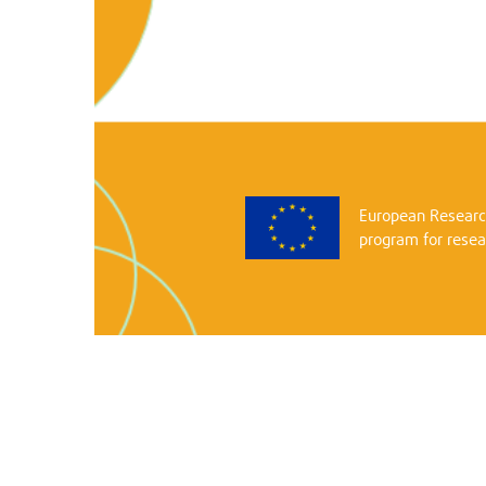
European Researc
program for rese