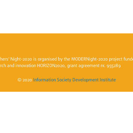
hers' Night-2020 is organised by the MODERNight-2020 project fund
arch and innovation HORIZON2020, grant agreement nr. 955289
© 2020
Information Society Development Institute