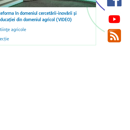
eforma în domeniul cercetării-inovării și
ducației din domeniul agricol (VIDEO)
tiinţe agricole
ecție