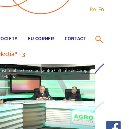
Ro
En
SOCIETY
EU CORNER
CONTACT
lecția" - 3
Institutul de Cercetări pentru Culturile de Câmp
"Selecția"