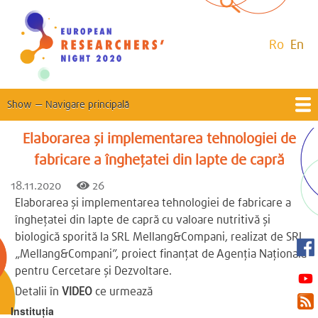
Skip
to
main
Ro
En
content
Show — Navigare principală
Navigare
principală
Elaborarea și implementarea tehnologiei de
ABOUT
PROGRAM
NEWS
CONTESTS
SCIENCE FOR SOCIETY
EU CORNER
CONTACT
fabricare a înghețatei din lapte de capră
NETWORK OF ERN 2020 PROJECTS
MSCA PROJECTS
NATIONAL CONTACT POINTS
HORIZON2020 PROJECTS
ERASMUS+ PROJECTS
18.11.2020
26
Elaborarea și implementarea tehnologiei de fabricare a
înghețatei din lapte de capră cu valoare nutritivă și
biologică sporită la SRL Mellang&Compani, realizat de SRL
„Mellang&Compani”, proiect finanțat de Agenția Națională
pentru Cercetare și Dezvoltare.
Detalii în
VIDEO
ce urmează
Instituția