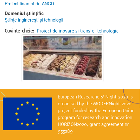
Proiect finanțat de ANCD
Domeniul științific
Ştiinţe inginereşti şi tehnologii
Cuvinte-cheie:
Proiect de inovare și transfer tehnologic
European Researchers' Night-2020 is
organised by the MODERNight-2020
project funded by the European Union
program for research and innovation
HORIZON2020, grant agreement nr.
955289